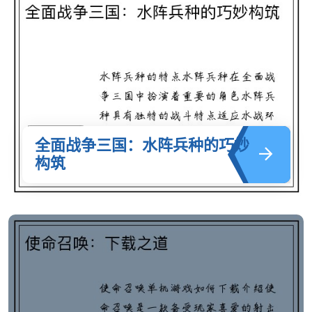
全面战争三国：水阵兵种的巧妙
构筑