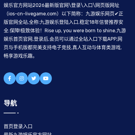
娱乐官方网站2026最新版官网\登录\入口\网页版网址
（ios-cn-livegame.com）以下简称：九游娱乐网页✔正
版官网全站,全称:九游娱乐登陆入口,稳定18年信誉推荐安
全.保障!极致体验！Rise up, you were born to shine.九游
娱乐首页官网,登录后,会员可以通过全站入口下载APP,网
页与手机版都完美支持电子竞技,真人互动与体育类游戏,
畅享游戏乐趣。
导航
首页登录入口
最新九游娱乐官方网站