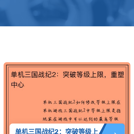
单机三国战纪2：突破等级上