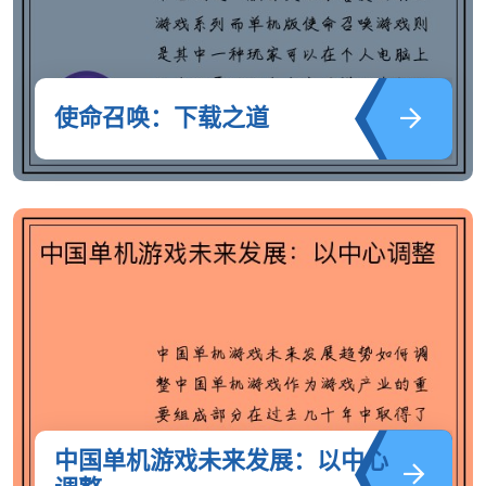
使命召唤：下载之道
中国单机游戏未来发展：以中心